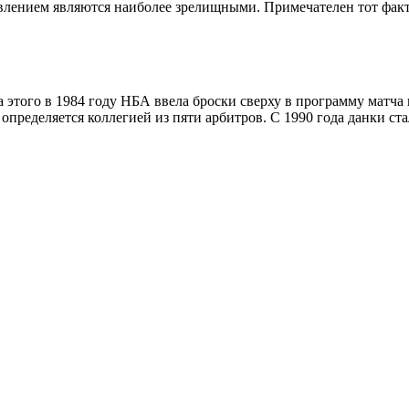
влением являются наиболее зрелищными. Примечателен тот факт
 этого в 1984 году НБА ввела броски сверху в программу матча 
пределяется коллегией из пяти арбитров. С 1990 года данки ста