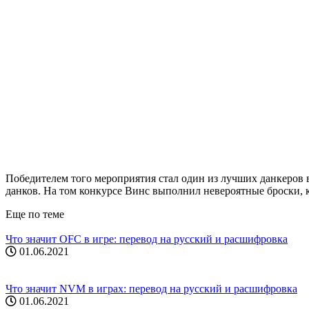
Победителем того мероприятия стал один из лучших данкеров в
данков. На том конкурсе Винс выполнил невероятные броски, 
Еще по теме
Что значит OFC в игре: перевод на русский и расшифровка
01.06.2021
Что значит NVM в играх: перевод на русский и расшифровка
01.06.2021