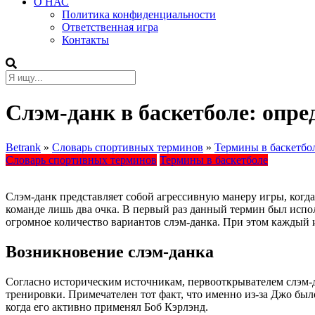
О НАС
Политика конфиденциальности
Ответственная игра
Контакты
Слэм-данк в баскетболе: опре
Betrank
»
Словарь спортивных терминов
»
Термины в баскетбо
Словарь спортивных терминов
Термины в баскетболе
Слэм-данк представляет собой агрессивную манеру игры, когда
команде лишь два очка. В первый раз данный термин был испо
огромное количество вариантов слэм-данка. При этом каждый и
Возникновение слэм-данка
Согласно историческим источникам, первооткрывателем слэм-
тренировки. Примечателен тот факт, что именно из-за Джо было
когда его активно применял Боб Кэрлэнд.