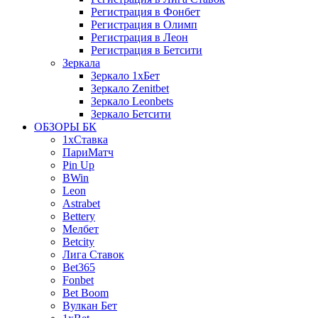
Регистрация в Фонбет
Регистрация в Олимп
Регистрация в Леон
Регистрация в Бетсити
Зеркала
Зеркало 1xБет
Зеркало Zenitbet
Зеркало Leonbets
Зеркало Бетсити
ОБЗОРЫ БК
1xСтавка
ПариМатч
Pin Up
BWin
Leon
Astrabet
Bettery
Мелбет
Betcity
Лига Ставок
Bet365
Fonbet
Bet Boom
Вулкан Бет