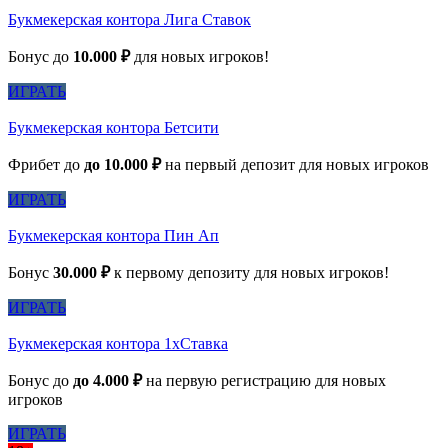
Букмекерская контора Лига Ставок
Бонус до
10.000 ₽
для новых игроков!
ИГРАТЬ
Букмекерская контора Бетсити
Фрибет до
до 10.000 ₽
на первый депозит для новых игроков
ИГРАТЬ
Букмекерская контора Пин Ап
Бонус
30.000 ₽
к первому депозиту для новых игроков!
ИГРАТЬ
Букмекерская контора 1хСтавка
Бонус до
до 4.000 ₽
на первую регистрацию для новых
игроков
ИГРАТЬ