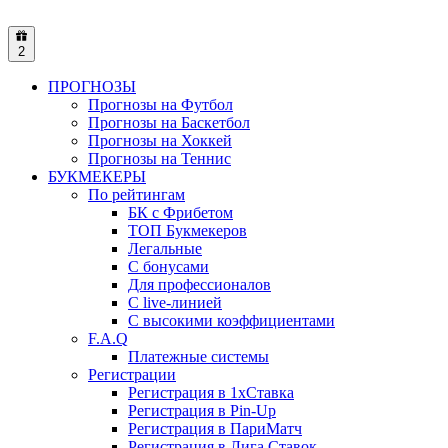
2
ПРОГНОЗЫ
Прогнозы на Футбол
Прогнозы на Баскетбол
Прогнозы на Хоккей
Прогнозы на Теннис
БУКМЕКЕРЫ
По рейтингам
БК с Фрибетом
ТОП Букмекеров
Легальные
С бонусами
Для профессионалов
С live-линией
С высокими коэффициентами
F.A.Q
Платежные системы
Регистрации
Регистрация в 1хСтавка
Регистрация в Pin-Up
Регистрация в ПариМатч
Регистрация в Лига Ставок