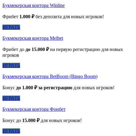
Букмекерская контора Winline
Фрибет
1.000 ₽
без депозита для новых игроков!
ИГРАТЬ
Букмекерская контора Melbet
Фрибет до
до 15.000 ₽
на первую регистрацию для новых
игроков
ИГРАТЬ
Букмекерская контора BetBoom (Bingo Boom)
Бонус
до 1.000 ₽ за регистрацию
для новых игроков!
ИГРАТЬ
Букмекерская контора Фонбет
Бонус до
15.000 ₽
для новых игроков!
ИГРАТЬ