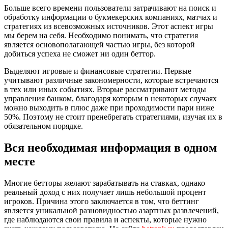
Больше всего времени пользователи затрачивают на поиск и
обработку информации о букмекерских компаниях, матчах и
стратегиях из всевозможных источников. Этот аспект игры
мы берем на себя. Необходимо понимать, что стратегия
является основополагающей частью игры, без которой
добиться успеха не сможет ни один беттор.
Выделяют игровые и финансовые стратегии. Первые
учитывают различные закономерности, которые встречаются
в тех или иных событиях. Вторые рассматривают методы
управления банком, благодаря которым в некоторых случаях
можно выходить в плюс даже при проходимости пари ниже
50%. Поэтому не стоит пренебрегать стратегиями, изучая их в
обязательном порядке.
Вся необходимая информация в одном
месте
Многие бетторы желают зарабатывать на ставках, однако
реальный доход с них получает лишь небольшой процент
игроков. Причина этого заключается в том, что беттинг
является уникальной разновидностью азартных развлечений,
где наблюдаются свои правила и аспекты, которые нужно