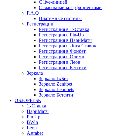
С live-линией
С высокими коэффициентами
F.A.Q
Платежные системы
Регистрации
Регистрация в 1хСтавка
Регистрация в Pin-Up
Регистрация в ПариМатч
Регистрация в Лига Ставок
Регистрация в Фонбет
Регистрация в Олимп
Регистрация в Леон
Регистрация в Бетсити
Зеркала
Зеркало 1xБет
Зеркало Zenitbet
Зеркало Leonbets
Зеркало Бетсити
ОБЗОРЫ БК
1xСтавка
ПариМатч
Pin Up
BWin
Leon
Astrabet