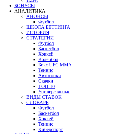
1xBet
БОНУСЫ
АНАЛИТИКА
АНОНСЫ
Футбол
ШКОЛА БЕТТИНГА
ИСТОРИЯ
СТРАТЕГИИ
Футбол
Баскетбол
Хоккей
Волейбол
Бокс UFC MMA
Теннис
Автогонки
Скачки
ТОП-10
Универсальные
ВИДЫ СТАВОК
СЛОВАРЬ
Футбол
Баскетбол
Хоккей
Теннис
Киберспорт