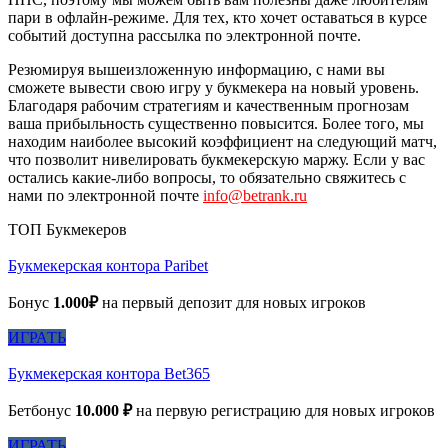
пари в офлайн-режиме. Для тех, кто хочет оставаться в курсе
событий доступна рассылка по электронной почте.
Резюмируя вышеизложенную информацию, с нами вы
сможете вывести свою игру у букмекера на новый уровень.
Благодаря рабочим стратегиям и качественным прогнозам
ваша прибыльность существенно повысится. Более того, мы
находим наиболее высокий коэффициент на следующий матч,
что позволит нивелировать букмекерскую маржу. Если у вас
остались какие-либо вопросы, то обязательно свяжитесь с
нами по электронной почте
info@betrank.ru
ТОП Букмекеров
Букмекерская контора Paribet
Бонус
1.000₽
на первый депозит для новых игроков
ИГРАТЬ
Букмекерская контора Bet365
Бетбонус
10.000 ₽
на первую регистрацию для новых игроков
ИГРАТЬ