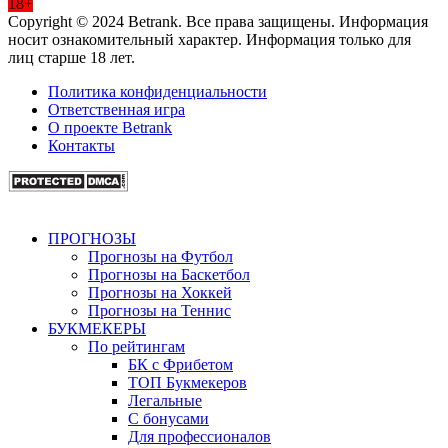
18+
Copyright © 2024 Betrank. Все права защищены. Информация
носит ознакомительный характер. Информация только для
лиц старше 18 лет.
Политика конфиденциальности
Ответственная игра
О проекте Betrank
Контакты
ПРОГНОЗЫ
Прогнозы на Футбол
Прогнозы на Баскетбол
Прогнозы на Хоккей
Прогнозы на Теннис
БУКМЕКЕРЫ
По рейтингам
БК с Фрибетом
ТОП Букмекеров
Легальные
С бонусами
Для профессионалов