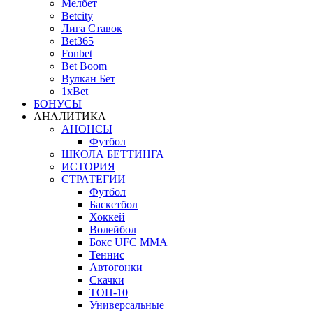
Мелбет
Betcity
Лига Ставок
Bet365
Fonbet
Bet Boom
Вулкан Бет
1xBet
БОНУСЫ
АНАЛИТИКА
АНОНСЫ
Футбол
ШКОЛА БЕТТИНГА
ИСТОРИЯ
СТРАТЕГИИ
Футбол
Баскетбол
Хоккей
Волейбол
Бокс UFC MMA
Теннис
Автогонки
Скачки
ТОП-10
Универсальные