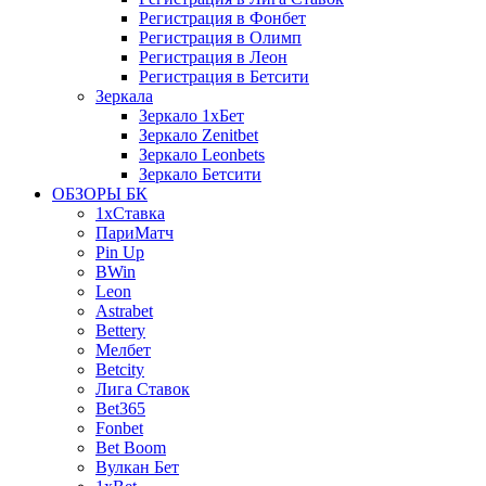
Регистрация в Фонбет
Регистрация в Олимп
Регистрация в Леон
Регистрация в Бетсити
Зеркала
Зеркало 1xБет
Зеркало Zenitbet
Зеркало Leonbets
Зеркало Бетсити
ОБЗОРЫ БК
1xСтавка
ПариМатч
Pin Up
BWin
Leon
Astrabet
Bettery
Мелбет
Betcity
Лига Ставок
Bet365
Fonbet
Bet Boom
Вулкан Бет