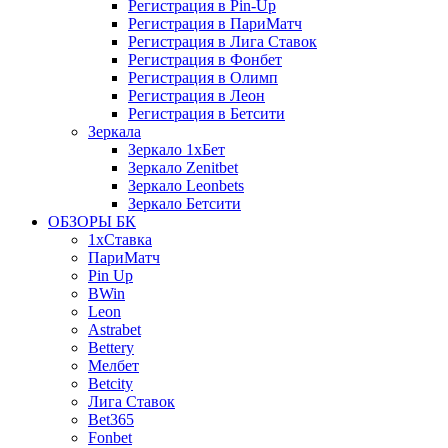
Регистрация в Pin-Up
Регистрация в ПариМатч
Регистрация в Лига Ставок
Регистрация в Фонбет
Регистрация в Олимп
Регистрация в Леон
Регистрация в Бетсити
Зеркала
Зеркало 1xБет
Зеркало Zenitbet
Зеркало Leonbets
Зеркало Бетсити
ОБЗОРЫ БК
1xСтавка
ПариМатч
Pin Up
BWin
Leon
Astrabet
Bettery
Мелбет
Betcity
Лига Ставок
Bet365
Fonbet