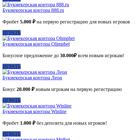
Букмекерская контора 888.ru
Фрибет
5.000 ₽
на первую регистрацию для новых игроков
ИГРАТЬ
Букмекерская контора Olimpbet
Бонусное предложение до
30.000₽
всем новым игрокам!
ИГРАТЬ
Букмекерская контора Леон
Бонус
20.000 ₽
новым игрокам на первую регистрацию
ИГРАТЬ
Букмекерская контора Winline
Фрибет
1.000 ₽
без депозита для новых игроков!
ИГРАТЬ