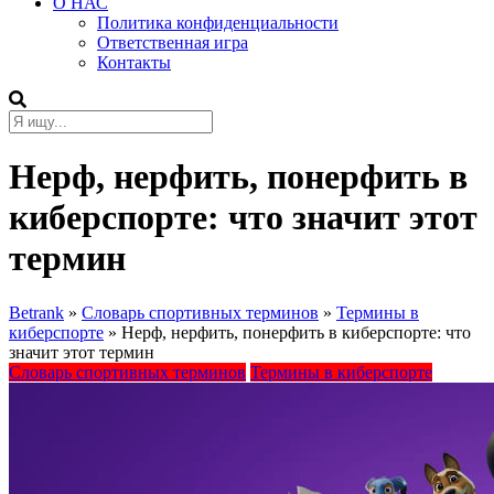
О НАС
Политика конфиденциальности
Ответственная игра
Контакты
Нерф, нерфить, понерфить в
киберспорте: что значит этот
термин
Betrank
»
Словарь спортивных терминов
»
Термины в
киберспорте
»
Нерф, нерфить, понерфить в киберспорте: что
значит этот термин
Словарь спортивных терминов
Термины в киберспорте