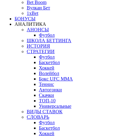
Bet Boom
Вулкан Бет
1xBet
БОНУСЫ
АНАЛИТИКА
АНОНСЫ
Футбол
ШКОЛА БЕТТИНГА
ИСТОРИЯ
СТРАТЕГИИ
Футбол
Баскетбол
Хоккей
Волейбол
Бокс UFC MMA
Теннис
Автогонки
Скачки
ТОП-10
Универсальные
ВИДЫ СТАВОК
СЛОВАРЬ
Футбол
Баскетбол
Хоккей