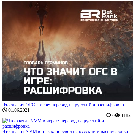
Что значит OFC в игре: перевод на русский и расшифровка
01.06.2021
0
1182
Что значит NVM в играх: перевод на русский и расшифровка