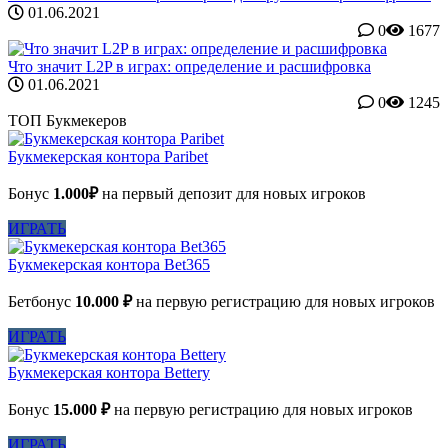
01.06.2021
0
1677
Что значит L2P в играх: определение и расшифровка
01.06.2021
0
1245
ТОП Букмекеров
Букмекерская контора Paribet
Бонус
1.000₽
на первый депозит для новых игроков
ИГРАТЬ
Букмекерская контора Bet365
Бетбонус
10.000 ₽
на первую регистрацию для новых игроков
ИГРАТЬ
Букмекерская контора Bettery
Бонус
15.000 ₽
на первую регистрацию для новых игроков
ИГРАТЬ