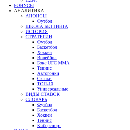
1xBet
БОНУСЫ
АНАЛИТИКА
АНОНСЫ
Футбол
ШКОЛА БЕТТИНГА
ИСТОРИЯ
СТРАТЕГИИ
Футбол
Баскетбол
Хоккей
Волейбол
Бокс UFC MMA
Теннис
Автогонки
Скачки
ТОП-10
Универсальные
ВИДЫ СТАВОК
СЛОВАРЬ
Футбол
Баскетбол
Хоккей
Теннис
Киберспорт