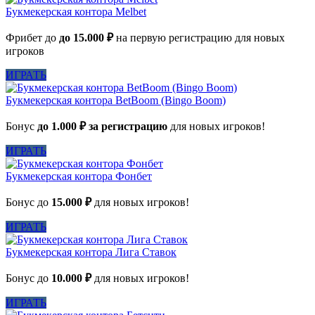
Букмекерская контора Melbet
Фрибет до
до 15.000 ₽
на первую регистрацию для новых
игроков
ИГРАТЬ
Букмекерская контора BetBoom (Bingo Boom)
Бонус
до 1.000 ₽ за регистрацию
для новых игроков!
ИГРАТЬ
Букмекерская контора Фонбет
Бонус до
15.000 ₽
для новых игроков!
ИГРАТЬ
Букмекерская контора Лига Ставок
Бонус до
10.000 ₽
для новых игроков!
ИГРАТЬ