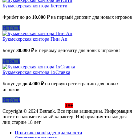
Букмекерская контора Бетсити
Фрибет до
до 10.000 ₽
на первый депозит для новых игроков
ИГРАТЬ
Букмекерская контора Пин Ап
Бонус
30.000 ₽
к первому депозиту для новых игроков!
ИГРАТЬ
Букмекерская контора 1хСтавка
Бонус до
до 4.000 ₽
на первую регистрацию для новых
игроков
ИГРАТЬ
18+
Copyright © 2024 Betrank. Все права защищены. Информация
носит ознакомительный характер. Информация только для
лиц старше 18 лет.
Политика конфиденциальности