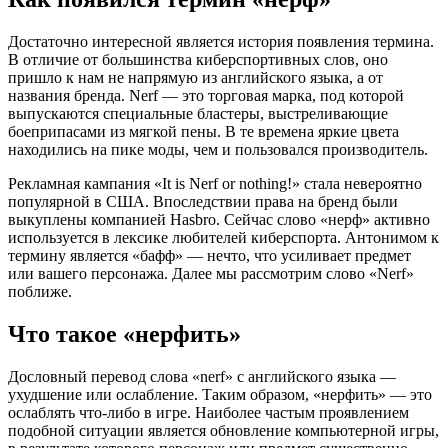
Достаточно интересной является история появления термина.
В отличие от большинства киберспортивных слов, оно
пришло к нам не напрямую из английского языка, а от
названия бренда. Nerf — это торговая марка, под которой
выпускаются специальные бластеры, выстреливающие
боеприпасами из мягкой пены. В те времена яркие цвета
находились на пике моды, чем и пользовался производитель.
Рекламная кампания «It is Nerf or nothing!» стала невероятно
популярной в США. Впоследствии права на бренд были
выкуплены компанией Hasbro. Сейчас слово «нерф» активно
используется в лексике любителей киберспорта. Антонимом к
термину является «бафф» — нечто, что усиливает предмет
или вашего персонажа. Далее мы рассмотрим слово «Nerf»
поближе.
Что такое «нерфить»
Дословный перевод слова «nerf» с английского языка —
ухудшение или ослабление. Таким образом, «нерфить» — это
ослаблять что-либо в игре. Наиболее частым проявлением
подобной ситуации является обновление компьютерной игры,