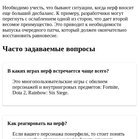
Необходимо учесть, что бывают ситуации, когда нерф вносит
еще больший дисбаланс. К примеру, разработчики могут
перегнуть с ослаблением одной из сторон, что дает второй
весомое преимущество. Это приводит к необходимости
выпуска очередного патча, который должен окончательно
восстановить равновесие.
Часто задаваемые вопросы
В каких играх нерф встречается чаще всего?
Это многопользовательские игры с обилием
персонажей и внутриигровых предметов: Fortnite,
Dota 2, Rainbow: Six Siege.
Как реагировать на нерф?
Если вашего персонажа понерфили, то стоит понять