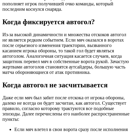
пополняет игрок получившей очко команды, который
последним коснулся снаряда.
Когда фиксируется автогол?
Из-за высокой динамичности и множества отскоков автогол
не является редким событием. Если мяч оказался в воротах
после серьезного изменения траектории, вызванного
касанием игрока обороны, то такой гол будет являться
автоголом. Аналогичная ситуация касается случаев, когда
защитник перевел мяч в собственные ворота рукой. Зачастую
жертвами автоголов становятся аутсайдеры, большую часть
матча обороняющиеся от атак противника.
Когда автогол не засчитывается
Даже если мяч был забит после отскока от игрока обороны,
далеко не всегда он будет засчитан, как автогол. Существует
правило, согласно которому трактуются все подобные
эпизоды. Далее перечислены его наиболее распространенные
пункты:
Если мяч влетел в свои ворота сразу после исполнения