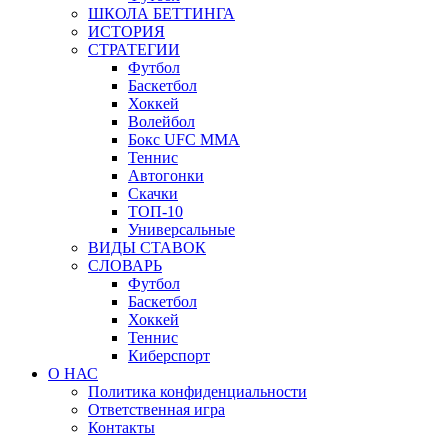
ШКОЛА БЕТТИНГА
ИСТОРИЯ
СТРАТЕГИИ
Футбол
Баскетбол
Хоккей
Волейбол
Бокс UFC MMA
Теннис
Автогонки
Скачки
ТОП-10
Универсальные
ВИДЫ СТАВОК
СЛОВАРЬ
Футбол
Баскетбол
Хоккей
Теннис
Киберспорт
О НАС
Политика конфиденциальности
Ответственная игра
Контакты