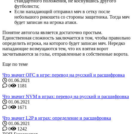
стандартного положения, не коснувшись другого
футболиста;
Если нападающий отправил мяч в сетку после
небольшого рикошета со стороны защитника. Тогда мяч
будет записан на игрока атаки.
Понятие автогола является достаточно простым.
Единственная сложность заключается в том, чтобы правильно
определить игрока, на которого будет записан мяч. Нередко
нападающие возмущаются тем, что их взятия ворот
засчитываются за голы, отправленные в собственные ворота.
Еще по теме
Что значит OFC в игре: перевод на русский и расшифровка
01.06.2021
0
1181
Что значит NVM в играх: перевод на русский и расшифровка
01.06.2021
0
1671
Что значит L2P в играх: определение и расшифровка
01.06.2021
0
1242