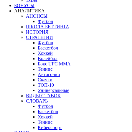
1xBet
БОНУСЫ
АНАЛИТИКА
АНОНСЫ
Футбол
ШКОЛА БЕТТИНГА
ИСТОРИЯ
СТРАТЕГИИ
Футбол
Баскетбол
Хоккей
Волейбол
Бокс UFC MMA
Теннис
Автогонки
Скачки
ТОП-10
Универсальные
ВИДЫ СТАВОК
СЛОВАРЬ
Футбол
Баскетбол
Хоккей
Теннис
Киберспорт