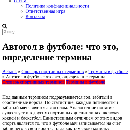
О НАС
Политика конфиденциальности
Ответственная игра
Контакты
Автогол в футболе: что это,
определение термина
Betrank
»
Словарь спортивных терминов
»
Термины в футболе
»
Автогол в футболе: что это, определение термина
Словарь спортивных терминов
Термины в футболе
Под данным термином подразумевается гол, забитый в
собственные ворота. По статистике, каждый пятидесятый
забитый мяч является автоголом. Аналогичное понятие
существует и в других спортивных дисциплинах, включая
хоккей и баскетбол. Единственным отличием от этих видов
спорта является то, что в футболе мяч записывается на счет
забившего в свои ворота, тогда как там свою копилку