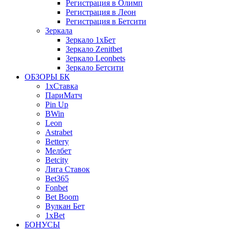
Регистрация в Олимп
Регистрация в Леон
Регистрация в Бетсити
Зеркала
Зеркало 1xБет
Зеркало Zenitbet
Зеркало Leonbets
Зеркало Бетсити
ОБЗОРЫ БК
1xСтавка
ПариМатч
Pin Up
BWin
Leon
Astrabet
Bettery
Мелбет
Betcity
Лига Ставок
Bet365
Fonbet
Bet Boom
Вулкан Бет
1xBet
БОНУСЫ