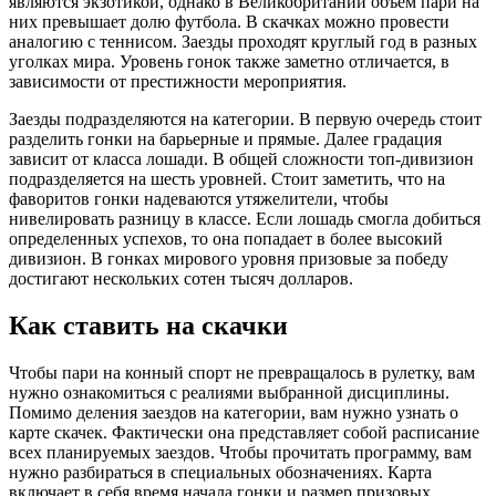
являются экзотикой, однако в Великобритании объем пари на
них превышает долю футбола. В скачках можно провести
аналогию с теннисом. Заезды проходят круглый год в разных
уголках мира. Уровень гонок также заметно отличается, в
зависимости от престижности мероприятия.
Заезды подразделяются на категории. В первую очередь стоит
разделить гонки на барьерные и прямые. Далее градация
зависит от класса лошади. В общей сложности топ-дивизион
подразделяется на шесть уровней. Стоит заметить, что на
фаворитов гонки надеваются утяжелители, чтобы
нивелировать разницу в классе. Если лошадь смогла добиться
определенных успехов, то она попадает в более высокий
дивизион. В гонках мирового уровня призовые за победу
достигают нескольких сотен тысяч долларов.
Как ставить на скачки
Чтобы пари на конный спорт не превращалось в рулетку, вам
нужно ознакомиться с реалиями выбранной дисциплины.
Помимо деления заездов на категории, вам нужно узнать о
карте скачек. Фактически она представляет собой расписание
всех планируемых заездов. Чтобы прочитать программу, вам
нужно разбираться в специальных обозначениях. Карта
включает в себя время начала гонки и размер призовых,