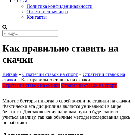
О НАС
Политика конфиденциальности
Ответственная игра
Контакты
Как правильно ставить на
скачки
Betrank
»
Стратегии ставок на спорт
»
Стратегии ставок на
скачки
»
Как правильно ставить на скачки
Стратегии ставок на скачки
Стратегии ставок на спорт
Многие бетторы никогда в своей жизни не ставили на скачки.
Фактически эта дисциплина является уникальной в мире
беттинга. Для заключения пари вам нужно будет заново
учиться анализу, так как обычные методы исследования здесь
не работают.