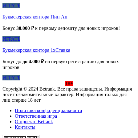
ИГРАТЬ
Букмекерская контора Пин Ап
Бонус
30.000 ₽
к первому депозиту для новых игроков!
ИГРАТЬ
Букмекерская контора 1хСтавка
Бонус до
до 4.000 ₽
на первую регистрацию для новых
игроков
ИГРАТЬ
18+
Copyright © 2024 Betrank. Все права защищены. Информация
носит ознакомительный характер. Информация только для
лиц старше 18 лет.
Политика конфиденциальности
Ответственная игра
О проекте Betrank
Контакты