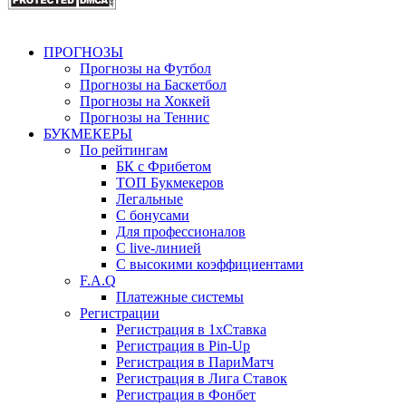
ПРОГНОЗЫ
Прогнозы на Футбол
Прогнозы на Баскетбол
Прогнозы на Хоккей
Прогнозы на Теннис
БУКМЕКЕРЫ
По рейтингам
БК с Фрибетом
ТОП Букмекеров
Легальные
С бонусами
Для профессионалов
С live-линией
С высокими коэффициентами
F.A.Q
Платежные системы
Регистрации
Регистрация в 1хСтавка
Регистрация в Pin-Up
Регистрация в ПариМатч
Регистрация в Лига Ставок
Регистрация в Фонбет