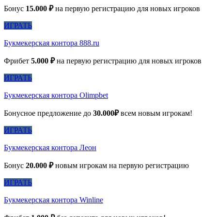
Бонус
15.000 ₽
на первую регистрацию для новых игроков
ИГРАТЬ
Букмекерская контора 888.ru
Фрибет
5.000 ₽
на первую регистрацию для новых игроков
ИГРАТЬ
Букмекерская контора Olimpbet
Бонусное предложение до
30.000₽
всем новым игрокам!
ИГРАТЬ
Букмекерская контора Леон
Бонус
20.000 ₽
новым игрокам на первую регистрацию
ИГРАТЬ
Букмекерская контора Winline