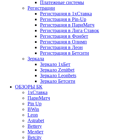
Платежные системы
Регистрации
Регистрация в 1хСтавка
Регистрация в Pin-Up
Регистрация в ПариМатч
Регистрация в Лига Ставок
Регистрация в Фонбет
Регистрация в Олимп
Регистрация в Леон
Регистрация в Бетсити
Зеркала
Зеркало 1xБет
Зеркало Zenitbet
Зеркало Leonbets
Зеркало Бетсити
ОБЗОРЫ БК
1xСтавка
ПариМатч
Pin Up
BWin
Leon
Astrabet
Bettery
Мелбет
Betcity