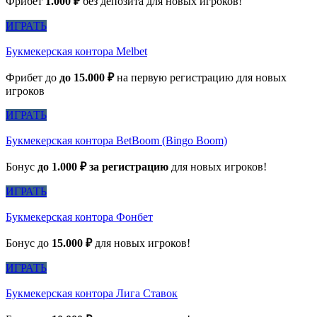
Фрибет
1.000 ₽
без депозита для новых игроков!
ИГРАТЬ
Букмекерская контора Melbet
Фрибет до
до 15.000 ₽
на первую регистрацию для новых
игроков
ИГРАТЬ
Букмекерская контора BetBoom (Bingo Boom)
Бонус
до 1.000 ₽ за регистрацию
для новых игроков!
ИГРАТЬ
Букмекерская контора Фонбет
Бонус до
15.000 ₽
для новых игроков!
ИГРАТЬ
Букмекерская контора Лига Ставок