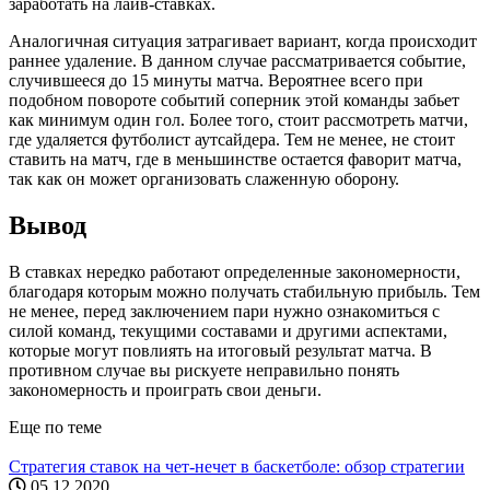
заработать на лайв-ставках.
Аналогичная ситуация затрагивает вариант, когда происходит
раннее удаление. В данном случае рассматривается событие,
случившееся до 15 минуты матча. Вероятнее всего при
подобном повороте событий соперник этой команды забьет
как минимум один гол. Более того, стоит рассмотреть матчи,
где удаляется футболист аутсайдера. Тем не менее, не стоит
ставить на матч, где в меньшинстве остается фаворит матча,
так как он может организовать слаженную оборону.
Вывод
В ставках нередко работают определенные закономерности,
благодаря которым можно получать стабильную прибыль. Тем
не менее, перед заключением пари нужно ознакомиться с
силой команд, текущими составами и другими аспектами,
которые могут повлиять на итоговый результат матча. В
противном случае вы рискуете неправильно понять
закономерность и проиграть свои деньги.
Еще по теме
Стратегия ставок на чет-нечет в баскетболе: обзор стратегии
05.12.2020