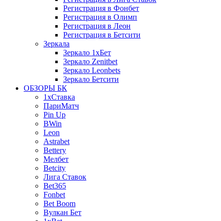
Регистрация в Фонбет
Регистрация в Олимп
Регистрация в Леон
Регистрация в Бетсити
Зеркала
Зеркало 1xБет
Зеркало Zenitbet
Зеркало Leonbets
Зеркало Бетсити
ОБЗОРЫ БК
1xСтавка
ПариМатч
Pin Up
BWin
Leon
Astrabet
Bettery
Мелбет
Betcity
Лига Ставок
Bet365
Fonbet
Bet Boom
Вулкан Бет